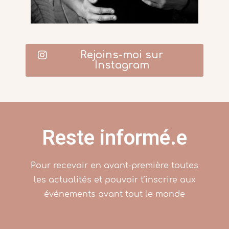
Rejoins-moi sur
Instagram
Reste informé.e
Pour recevoir en avant-première toutes
les actualités et pouvoir t’inscrire aux
événements avant tout le monde