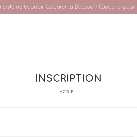
n style de boudoir Célébrer la Déesse ?
Clique ici pour 
INSCRIPTION
ACCUEIL