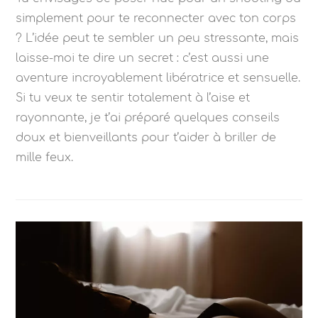
simplement pour te reconnecter avec ton corps
? L’idée peut te sembler un peu stressante, mais
laisse-moi te dire un secret : c’est aussi une
aventure incroyablement libératrice et sensuelle.
Si tu veux te sentir totalement à l’aise et
rayonnante, je t’ai préparé quelques conseils
doux et bienveillants pour t’aider à briller de
mille feux.