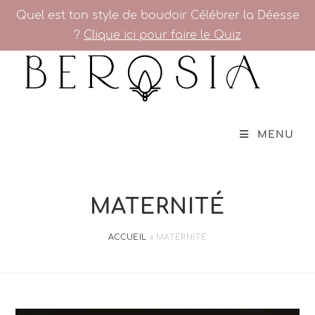
Quel est ton style de boudoir Célébrer la Déesse
?
Clique ici pour faire le Quiz
MENU
MATERNITÉ
ACCUEIL
»
MATERNITÉ