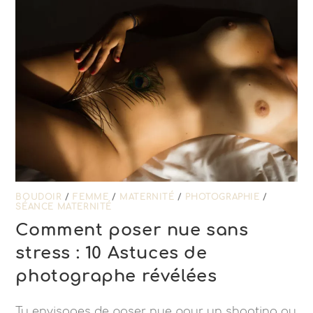
BOUDOIR
/
FEMME
/
MATERNITÉ
/
PHOTOGRAPHIE
/
SÉANCE MATERNITÉ
Comment poser nue sans
stress : 10 Astuces de
photographe révélées
Tu envisages de poser nue pour un shooting ou