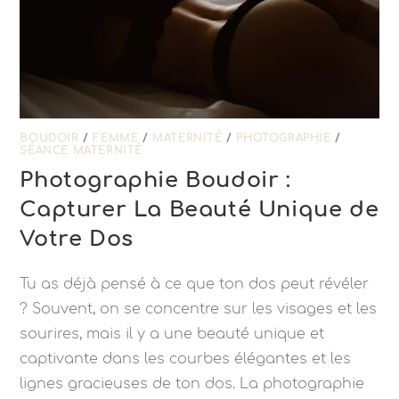
BOUDOIR
/
FEMME
/
MATERNITÉ
/
PHOTOGRAPHIE
/
SÉANCE MATERNITÉ
Photographie Boudoir :
Capturer La Beauté Unique de
Votre Dos
Tu as déjà pensé à ce que ton dos peut révéler
? Souvent, on se concentre sur les visages et les
sourires, mais il y a une beauté unique et
captivante dans les courbes élégantes et les
lignes gracieuses de ton dos. La photographie