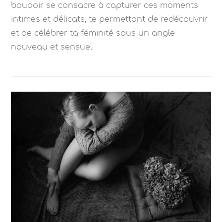
boudoir se consacre à capturer ces moments
intimes et délicats, te permettant de redécouvrir
et de célébrer ta féminité sous un angle
nouveau et sensuel.