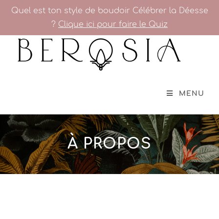
Quel est ton style de boudoir Célébrer la Déesse
?
Clique ici pour faire le Quiz
MENU
À PROPOS